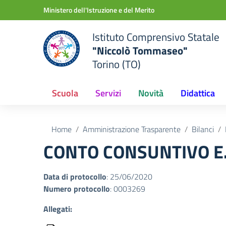
Vai ai contenuti
Vai al menu di navigazione
Vai al footer
Ministero dell'Istruzione e del Merito
Istituto Comprensivo Statale
"Niccolò Tommaseo"
Torino (TO)
Scuola
Servizi
Novità
Didattica
Home
Amministrazione Trasparente
Bilanci
CONTO CONSUNTIVO E.F. 
Data di protocollo
: 25/06/2020
Numero protocollo
: 0003269
Allegati: