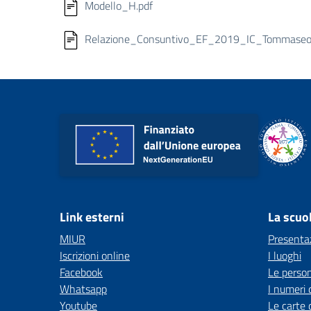
Modello_H.pdf
Relazione_Consuntivo_EF_2019_IC_Tommaseo
Link esterni
La scuo
MIUR
Presenta
Iscrizioni online
I luoghi
Facebook
Le perso
Whatsapp
I numeri 
Youtube
Le carte 