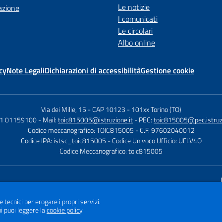
Le notizie
azione
I comunicati
Le circolari
Albo online
cy
Note Legali
Dichiarazioni di accessibilità
Gestione cookie
Via dei Mille, 15 - CAP 10123
-
101xx Torino (TO)
11 01159100
- Mail:
toic815005@istruzione.it
- PEC:
toic815005@pec.istruzi
Codice meccanografico: TOIC815005
- C.F. 97602040012
Codice IPA: istsc_toic815005
- Codice Univoco Ufficio: UFLV4O
Codice Meccanografico: toic815005
Sito w
e tecnici per erogare i propri servizi.
i puoi leggere la
cookie policy
.