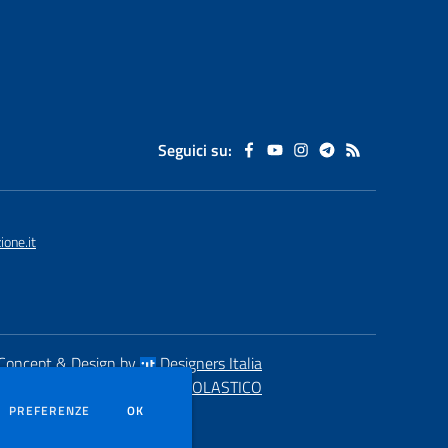
Seguici su:
one.it
Concept & Design by
Designers Italia
eb realizzato con CMS
SCUOLASTICO
DEI COOKIE
PREFERENZE
OK