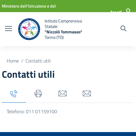
Vai ai contenuti
Vai al menu di navigazione
Vai al footer
Ministero dell'Istruzione e del
Accedi
Merito
Istituto Comprensivo
Statale
"Niccolò Tommaseo"
Torino (TO)
Home
Contatti utili
Contatti utili
Tab titolo 1
Tab titolo 2
Tab titolo 3
Tab titolo 4
Telefono: 011 01159100