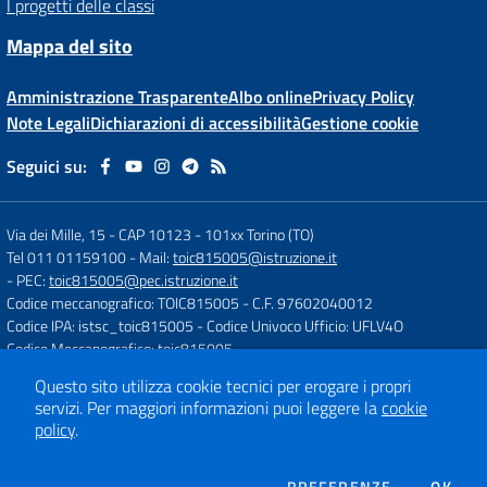
I progetti delle classi
Mappa del sito
Amministrazione Trasparente
Albo online
Privacy Policy
Note Legali
Dichiarazioni di accessibilità
Gestione cookie
Seguici su:
Via dei Mille, 15 - CAP 10123
-
101xx Torino (TO)
Tel 011 01159100
- Mail:
toic815005@istruzione.it
- PEC:
toic815005@pec.istruzione.it
Codice meccanografico: TOIC815005
- C.F. 97602040012
Codice IPA: istsc_toic815005
- Codice Univoco Ufficio: UFLV4O
Codice Meccanografico: toic815005
Questo sito utilizza cookie tecnici per erogare i propri
servizi.
Per maggiori informazioni puoi leggere la
cookie
Concept & Design by
Designers Italia
policy
.
Sito web realizzato con CMS
SCUOLASTICO
DEI COOKIE
PREFERENZE
OK