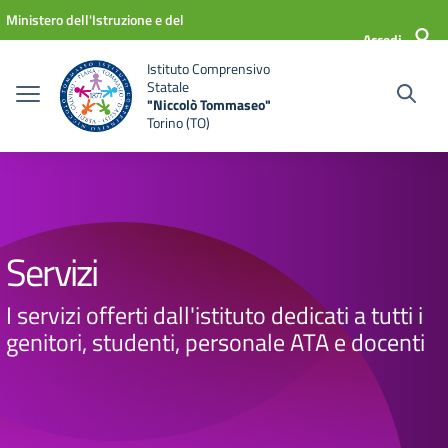
Vai ai contenuti
Vai al menu di navigazione
Vai al footer
Ministero dell'Istruzione e del
Accedi
Merito
Istituto Comprensivo
Statale
"Niccolò Tommaseo"
Torino (TO)
Servizi
I servizi offerti dall'istituto dedicati a tutti i
genitori, studenti, personale ATA e docenti