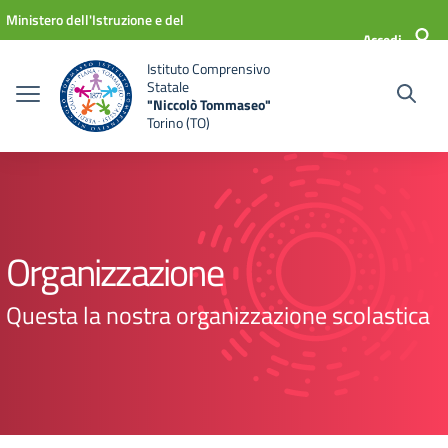
Vai ai contenuti
Vai al menu di navigazione
Vai al footer
Ministero dell'Istruzione e del
Accedi
Merito
Istituto Comprensivo
Statale
"Niccolò Tommaseo"
Torino (TO)
Organizzazione
Questa la nostra organizzazione scolastica