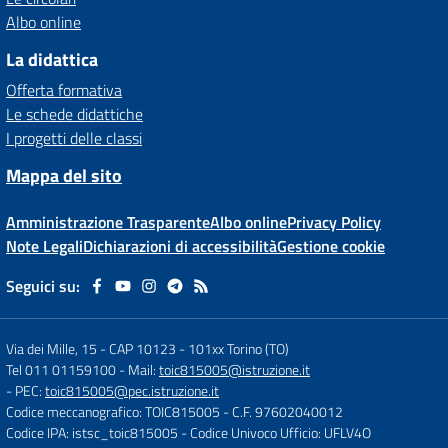
Albo online
La didattica
Offerta formativa
Le schede didattiche
I progetti delle classi
Mappa del sito
Amministrazione Trasparente
Albo online
Privacy Policy
Note Legali
Dichiarazioni di accessibilità
Gestione cookie
Seguici su:
Via dei Mille, 15 - CAP 10123
-
101xx Torino (TO)
Tel 011 01159100
- Mail:
toic815005@istruzione.it
- PEC:
toic815005@pec.istruzione.it
Codice meccanografico: TOIC815005
- C.F. 97602040012
Codice IPA: istsc_toic815005
- Codice Univoco Ufficio: UFLV4O