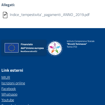
Allegati:
Indice_tempestivita'_pagamenti_ANNO_2019.pdf
Istituto Comprensivo Statale
"Niccolò Tommaseo"
Torino (TO)
Link esterni
MIUR
Iscrizioni online
Facebook
Whatsapp
Youtube