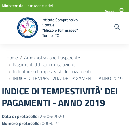
Vai ai contenuti
Vai al menu di navigazione
Vai al footer
Ministero dell'Istruzione e del
Accedi
Merito
Istituto Comprensivo
Statale
"Niccolò Tommaseo"
Torino (TO)
Home
Amministrazione Trasparente
Pagamenti dell' amministrazione
Indicatore di tempestività dei pagamenti
INDICE DI TEMPESTIVITÀ' DEI PAGAMENTI - ANNO 2019
INDICE DI TEMPESTIVITÀ' DEI
PAGAMENTI - ANNO 2019
Data di protocollo
: 25/06/2020
Numero protocollo
: 0003274