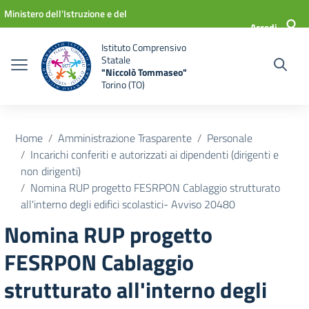
Vai ai contenuti
Vai al menu di navigazione
Vai al footer
Ministero dell'Istruzione e del
Accedi
Merito
Istituto Comprensivo
Statale
"Niccolò Tommaseo"
Torino (TO)
Home
Amministrazione Trasparente
Personale
Incarichi conferiti e autorizzati ai dipendenti (dirigenti e
non dirigenti)
Nomina RUP progetto FESRPON Cablaggio strutturato
all'interno degli edifici scolastici- Avviso 20480
Nomina RUP progetto
FESRPON Cablaggio
strutturato all'interno degli