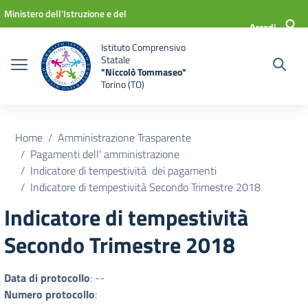
Vai ai contenuti
Vai al menu di navigazione
Vai al footer
Ministero dell'Istruzione e del
Accedi
Merito
Istituto Comprensivo
Statale
"Niccolò Tommaseo"
Torino (TO)
Home
Amministrazione Trasparente
Pagamenti dell' amministrazione
Indicatore di tempestività dei pagamenti
Indicatore di tempestività Secondo Trimestre 2018
Indicatore di tempestività
Secondo Trimestre 2018
Data di protocollo
: --
Numero protocollo
: