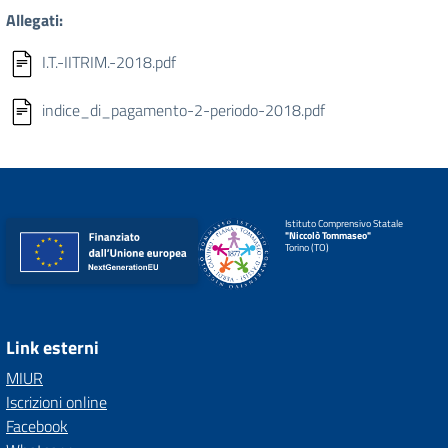
Allegati:
I.T.-IITRIM.-2018.pdf
indice_di_pagamento-2-periodo-2018.pdf
Istituto Comprensivo Statale
"Niccolò Tommaseo"
Torino (TO)
Link esterni
MIUR
Iscrizioni online
Facebook