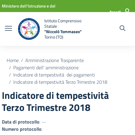
Vai ai contenuti
Vai al menu di navigazione
Vai al footer
Ministero dell'Istruzione e del
Accedi
Merito
Istituto Comprensivo
Statale
"Niccolò Tommaseo"
Torino (TO)
Home
Amministrazione Trasparente
Pagamenti dell' amministrazione
Indicatore di tempestività dei pagamenti
Indicatore di tempestività Terzo Trimestre 2018
Indicatore di tempestività
Terzo Trimestre 2018
Data di protocollo
: --
Numero protocollo
: