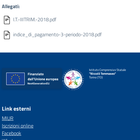
Allegati:
I.T.-IIITRIM.-2018.pdf
indice_di_pagamento-3-periodo-2018.pdf
Istituto Comprensivo Statale
"Niccolò Tommaseo"
Torino (TO)
Link esterni
MIUR
Iscrizioni online
Facebook