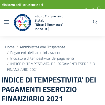
Vai ai contenuti
Vai al menu di navigazione
Vai al footer
Ministero dell'Istruzione e del
Accedi
Merito
Istituto Comprensivo
Statale
"Niccolò Tommaseo"
Torino (TO)
Home
Amministrazione Trasparente
Pagamenti dell' amministrazione
Indicatore di tempestività dei pagamenti
INDICE DI TEMPESTIVITA' DEI PAGAMENTI ESERCIZIO
FINANZIARIO 2021
INDICE DI TEMPESTIVITA' DEI
PAGAMENTI ESERCIZIO
FINANZIARIO 2021