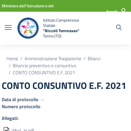
Vai ai contenuti
Vai al menu di navigazione
Vai al footer
Ministero dell'Istruzione e del
Accedi
Merito
Istituto Comprensivo
Statale
"Niccolò Tommaseo"
Torino (TO)
Home
Amministrazione Trasparente
Bilanci
Bilancio preventivo e consuntivo
CONTO CONSUNTIVO E.F. 2021
CONTO CONSUNTIVO E.F. 2021
Data di protocollo
: --
Numero protocollo
:
Allegati:
Mod_H.pdf