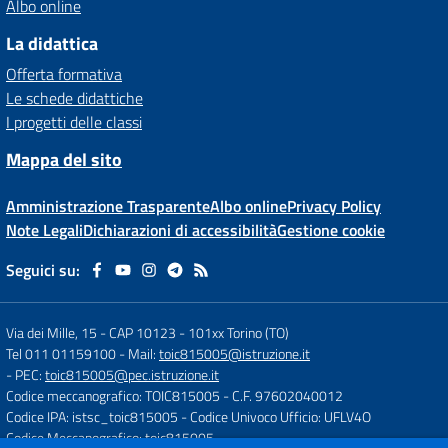
Albo online
La didattica
Offerta formativa
Le schede didattiche
I progetti delle classi
Mappa del sito
Amministrazione Trasparente
Albo online
Privacy Policy
Note Legali
Dichiarazioni di accessibilità
Gestione cookie
Seguici su:
Via dei Mille, 15 - CAP 10123
-
101xx Torino (TO)
Tel 011 01159100
- Mail:
toic815005@istruzione.it
- PEC:
toic815005@pec.istruzione.it
Codice meccanografico: TOIC815005
- C.F. 97602040012
Codice IPA: istsc_toic815005
- Codice Univoco Ufficio: UFLV4O
Codice Meccanografico: toic815005