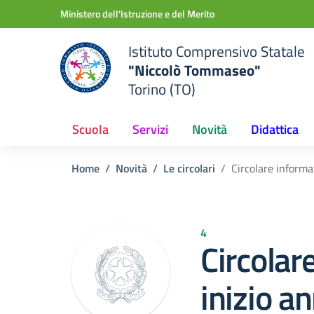
Vai ai contenuti
Vai al menu di navigazione
Vai al footer
Ministero dell'Istruzione e del Merito
Istituto Comprensivo Statale
"Niccolò Tommaseo"
Torino (TO)
Scuola
Servizi
Novità
Didattica
Home
Novità
Le circolari
Circolare informa
4
Circolar
inizio a