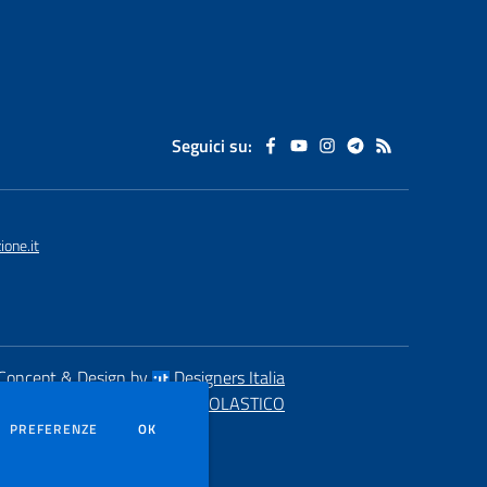
Seguici su:
one.it
Concept & Design by
Designers Italia
eb realizzato con CMS
SCUOLASTICO
DEI COOKIE
PREFERENZE
OK