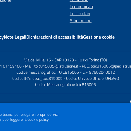
azione
I comunicati
Le circolari
Albo online
cy
Note Legali
Dichiarazioni di accessibilità
Gestione cookie
Via dei Mille, 15 - CAP 10123
-
101xx Torino (TO)
11 01159100
- Mail:
toic815005@istruzione.it
- PEC:
toic815005@pec.istruzi
Codice meccanografico: TOIC815005
- C.F. 97602040012
Codice IPA: istsc_toic815005
- Codice Univoco Ufficio: UFLV4O
Codice Meccanografico: toic815005
Sito w
e tecnici per erogare i propri servizi.
i puoi leggere la
cookie policy
.