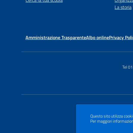
Cerca la tua scuola
Organizz
La storia
Amministrazione Trasparente
Albo online
Privacy Poli
Tel 0
Questo sito utilizza cooki
Per maggiori informazion