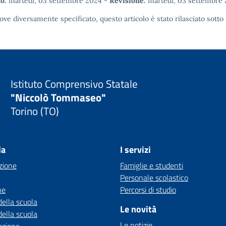
o:
martedì, 03 settembre 2024
-
Revisione:
martedì, 03 settembre
ove diversamente specificato, questo articolo è stato rilasciato sotto
Istituto Comprensivo Statale
"Niccolò Tommaseo"
Torino (TO)
la
I servizi
zione
Famiglie e studenti
Personale scolastico
ne
Percorsi di studio
della scuola
Le novità
della scuola
Le notizie