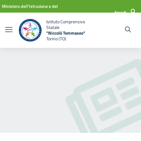
Vai ai contenuti
Vai al menu di navigazione
Vai al footer
Ministero dell'Istruzione e del
Accedi
Merito
Istituto Comprensivo
Statale
"Niccolò Tommaseo"
Torino (TO)