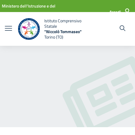
Vai ai contenuti
Vai al menu di navigazione
Vai al footer
Ministero dell'Istruzione e del
Accedi
Merito
Istituto Comprensivo
Statale
"Niccolò Tommaseo"
Torino (TO)