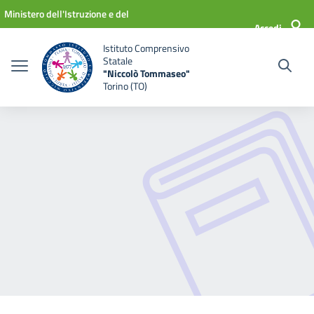
Vai ai contenuti
Vai al menu di navigazione
Vai al footer
Ministero dell'Istruzione e del
Accedi
Merito
Istituto Comprensivo
Statale
"Niccolò Tommaseo"
Torino (TO)