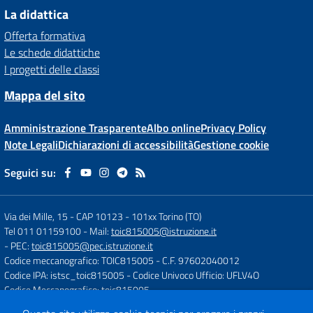
La didattica
Offerta formativa
Le schede didattiche
I progetti delle classi
Mappa del sito
Amministrazione Trasparente
Albo online
Privacy Policy
Note Legali
Dichiarazioni di accessibilità
Gestione cookie
Seguici su:
Via dei Mille, 15 - CAP 10123
-
101xx Torino (TO)
Tel 011 01159100
- Mail:
toic815005@istruzione.it
- PEC:
toic815005@pec.istruzione.it
Codice meccanografico: TOIC815005
- C.F. 97602040012
Codice IPA: istsc_toic815005
- Codice Univoco Ufficio: UFLV4O
Codice Meccanografico: toic815005