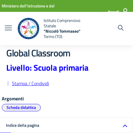
Vai ai contenuti
Vai al menu di navigazione
Vai al footer
Ministero dell'Istruzione e del
Accedi
Merito
Istituto Comprensivo
Statale
"Niccolò Tommaseo"
Torino (TO)
Global Classroom
Livello: Scuola primaria
Stampa / Condividi
Argomenti
Scheda didattica
Indice della pagina