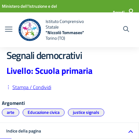
Vai ai contenuti
Vai al menu di navigazione
Vai al footer
Ministero dell'Istruzione e del
Accedi
Merito
Istituto Comprensivo
Statale
"Niccolò Tommaseo"
Torino (TO)
Segnali democrativi
Livello: Scuola primaria
Stampa / Condividi
Argomenti
arte
Educazione civica
justice signals
Indice della pagina