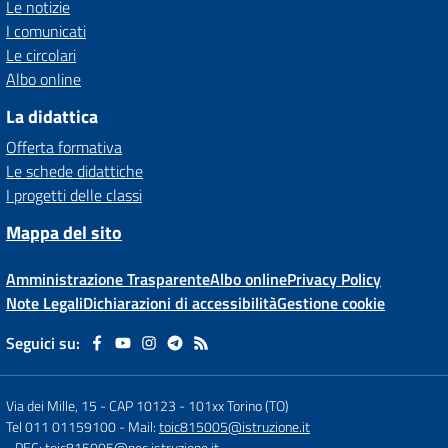
Le notizie
I comunicati
Le circolari
Albo online
La didattica
Offerta formativa
Le schede didattiche
I progetti delle classi
Mappa del sito
Amministrazione Trasparente
Albo online
Privacy Policy
Note Legali
Dichiarazioni di accessibilità
Gestione cookie
Seguici su:
Via dei Mille, 15 - CAP 10123
-
101xx Torino (TO)
Tel 011 01159100
- Mail:
toic815005@istruzione.it
- PEC:
toic815005@pec.istruzione.it