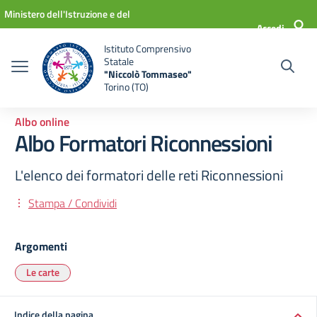
Vai ai contenuti
Vai al menu di navigazione
Vai al footer
Ministero dell'Istruzione e del
Accedi
Merito
Istituto Comprensivo
Statale
"Niccolò Tommaseo"
Torino (TO)
Albo online
Albo Formatori Riconnessioni
L'elenco dei formatori delle reti Riconnessioni
Stampa / Condividi
Argomenti
Le carte
Indice della pagina