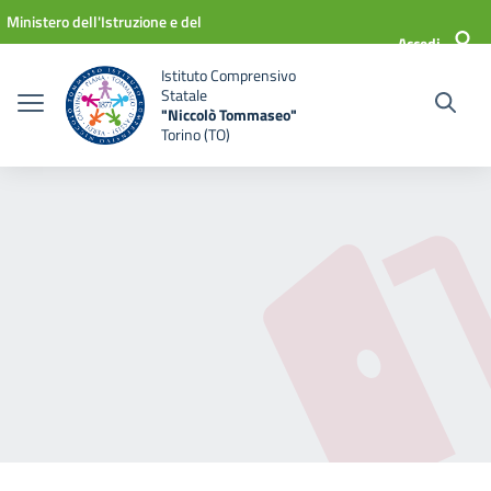
Vai ai contenuti
Vai al menu di navigazione
Vai al footer
Ministero dell'Istruzione e del
Accedi
Merito
Istituto Comprensivo
Statale
"Niccolò Tommaseo"
Torino (TO)