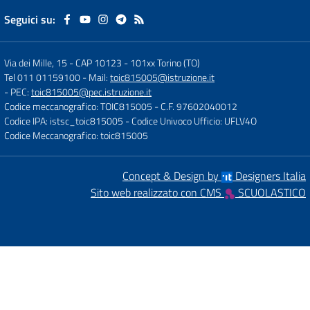
Seguici su:
Via dei Mille, 15 - CAP 10123
-
101xx Torino (TO)
Tel 011 01159100
- Mail:
toic815005@istruzione.it
- PEC:
toic815005@pec.istruzione.it
Codice meccanografico: TOIC815005
- C.F. 97602040012
Codice IPA: istsc_toic815005
- Codice Univoco Ufficio: UFLV4O
Codice Meccanografico: toic815005
Concept & Design by
Designers Italia
Sito web realizzato con CMS
SCUOLASTICO