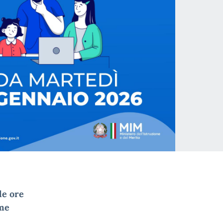
le ore
me