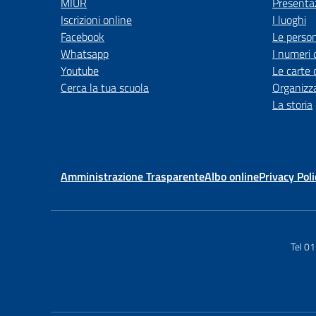
MIUR
Presenta
Iscrizioni online
I luoghi
Facebook
Le perso
Whatsapp
I numeri 
Youtube
Le carte 
Cerca la tua scuola
Organizz
La storia
Amministrazione Trasparente
Albo online
Privacy Poli
Tel 0