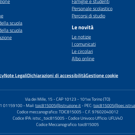
zione
Famiglie e studenti
Personale scolastico
ne
Percorsi di studio
della scuola
Le novità
della scuola
Le notizie
azione
I comunicati
Le circolari
Albo online
cy
Note Legali
Dichiarazioni di accessibilità
Gestione cookie
Via dei Mille, 15 - CAP 10123
-
101xx Torino (TO)
11 01159100
- Mail:
toic815005@istruzione.it
- PEC:
toic815005@pec.istruzi
Codice meccanografico: TOIC815005
- C.F. 97602040012
Codice IPA: istsc_toic815005
- Codice Univoco Ufficio: UFLV4O
Codice Meccanografico: toic815005