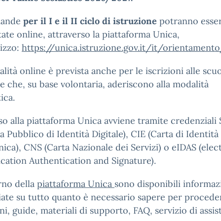
mande
per il I e il II ciclo di istruzione
potranno esse
ate online, attraverso la piattaforma Unica,
rizzo:
https://unica.istruzione.gov.it/it/orientamento
lità online è prevista anche per le iscrizioni alle scu
ie che, su base volontaria, aderiscono alla modalità
ica.
so alla piattaforma Unica avviene tramite credenziali
a Pubblico di Identità Digitale), CIE (Carta di Identità
nica), CNS (Carta Nazionale dei Servizi) o eIDAS (elec
ication Authentication and Signature).
erno della
piattaforma Unica
sono disponibili informaz
iate su tutto quanto è necessario sapere per proceder
oni, guide, materiali di supporto, FAQ, servizio di assis