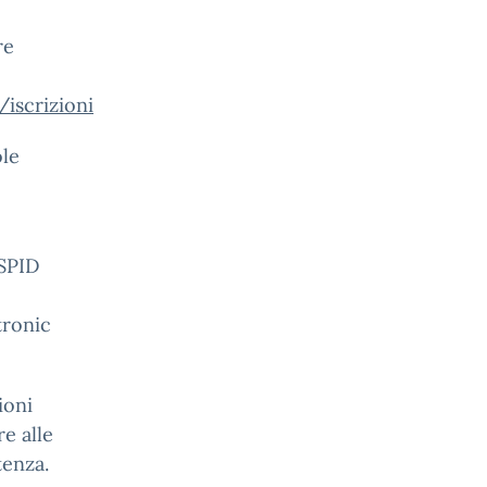
re
/iscrizioni
ole
 SPID
tronic
ioni
e alle
tenza.