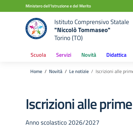
Vai ai contenuti
Vai al menu di navigazione
Vai al footer
Ministero dell'Istruzione e del Merito
Istituto Comprensivo Statale
"Niccolò Tommaseo"
Torino (TO)
Scuola
Servizi
Novità
Didattica
Home
Novità
Le notizie
Iscrizioni alle prim
Iscrizioni alle prime
Anno scolastico 2026/2027