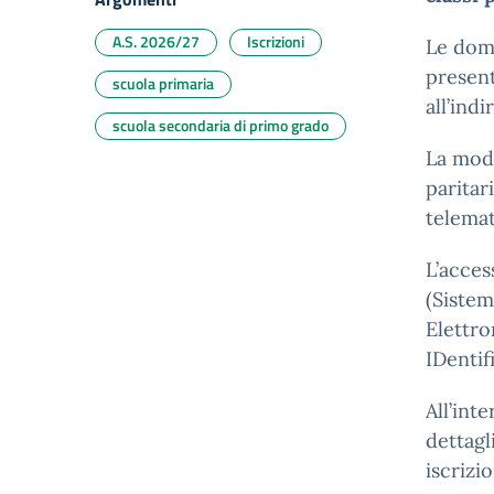
A.S. 2026/27
Iscrizioni
Le do
present
scuola primaria
all’indi
scuola secondaria di primo grado
La moda
paritar
telemat
L’acces
(Sistem
Elettro
IDentif
All’int
dettagl
iscrizi