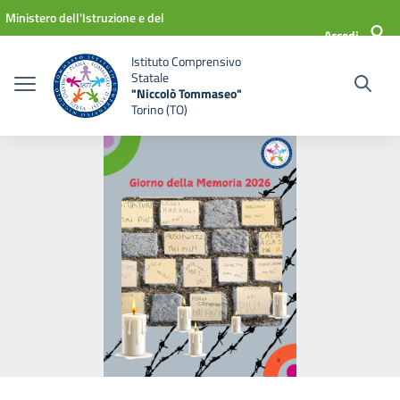
Vai ai contenuti
Vai al menu di navigazione
Vai al footer
Ministero dell'Istruzione e del
Accedi
Merito
Istituto Comprensivo
Statale
"Niccolò Tommaseo"
Torino (TO)