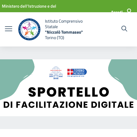
Vai ai contenuti
Vai al menu di navigazione
Vai al footer
Ministero dell'Istruzione e del
Accedi
Merito
Istituto Comprensivo
Statale
"Niccolò Tommaseo"
Torino (TO)