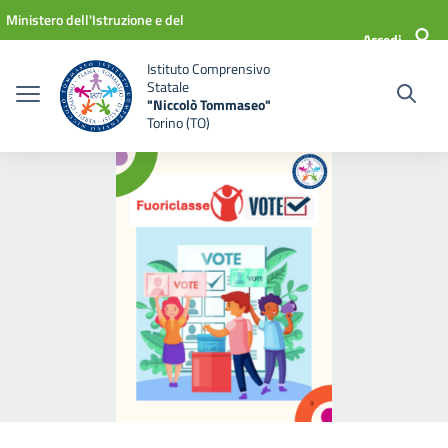
Vai ai contenuti
Vai al menu di navigazione
Vai al footer
Ministero dell'Istruzione e del
Accedi
Merito
Istituto Comprensivo
Statale
"Niccolò Tommaseo"
Torino (TO)