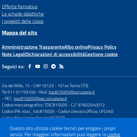
Offerta formativa
Le schede didattiche
I progetti delle classi
Mappa del sito
Amministrazione Trasparente
Albo online
Privacy Policy
Note Legali
Dichiarazioni di accessibilità
Gestione cookie
Seguici su:
Via dei Mille, 15 - CAP 10123
-
101xx Torino (TO)
Tel 011 01159100
- Mail:
toic815005@istruzione.it
- PEC:
toic815005@pec.istruzione.it
Codice meccanografico: TOIC815005
- C.F. 97602040012
Codice IPA: istsc_toic815005
- Codice Univoco Ufficio: UFLV4O
Codice Meccanografico: toic815005
Questo sito utilizza cookie tecnici per erogare i propri
servizi.
Per maggiori informazioni puoi leggere la
cookie
Concept & Design by
Designers Italia