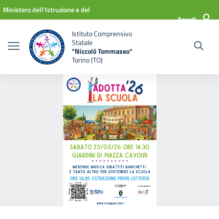
Vai ai contenuti
Vai al menu di navigazione
Vai al footer
Ministero dell'Istruzione e del
Accedi
Merito
Istituto Comprensivo
Statale
"Niccolò Tommaseo"
Torino (TO)