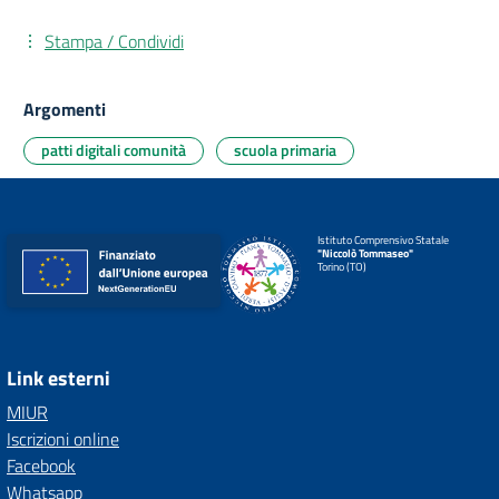
Stampa / Condividi
Argomenti
patti digitali comunità
scuola primaria
Istituto Comprensivo Statale
"Niccolò Tommaseo"
Torino (TO)
Link esterni
MIUR
Iscrizioni online
Facebook
Whatsapp