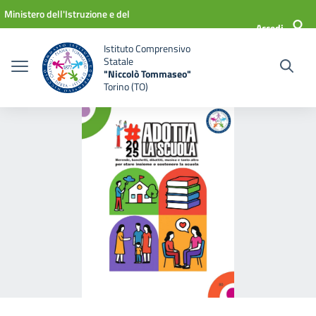
Vai ai contenuti
Vai al menu di navigazione
Vai al footer
Ministero dell'Istruzione e del
Accedi
Merito
Istituto Comprensivo
Statale
"Niccolò Tommaseo"
Torino (TO)