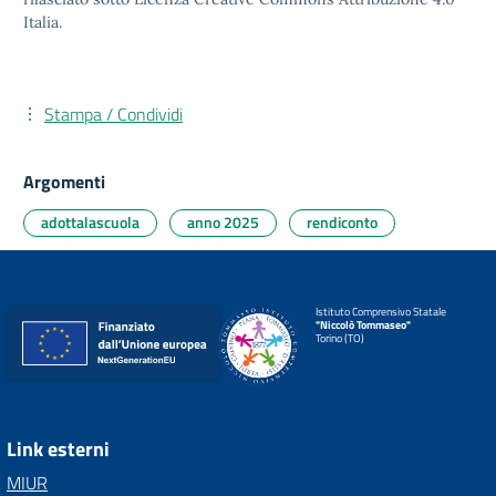
Italia.
Stampa / Condividi
Argomenti
adottalascuola
anno 2025
rendiconto
Istituto Comprensivo Statale
"Niccolò Tommaseo"
Torino (TO)
Link esterni
MIUR