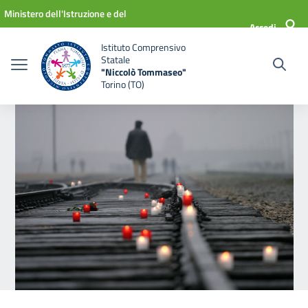
Vai ai contenuti
Vai al menu di navigazione
Vai al footer
Ministero dell'Istruzione e del
Accedi
Merito
Istituto Comprensivo
Statale
"Niccolò Tommaseo"
Torino (TO)