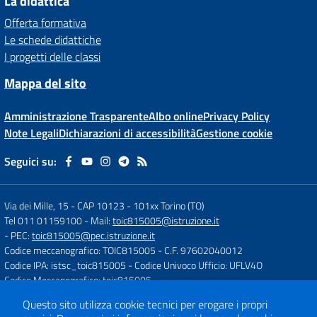
La didattica
Offerta formativa
Le schede didattiche
I progetti delle classi
Mappa del sito
Amministrazione Trasparente
Albo online
Privacy Policy
Note Legali
Dichiarazioni di accessibilità
Gestione cookie
Seguici su:
Via dei Mille, 15 - CAP 10123
-
101xx Torino (TO)
Tel 011 01159100
- Mail:
toic815005@istruzione.it
- PEC:
toic815005@pec.istruzione.it
Codice meccanografico: TOIC815005
- C.F. 97602040012
Codice IPA: istsc_toic815005
- Codice Univoco Ufficio: UFLV4O
Codice Meccanografico: toic815005
Questo sito utilizza cookie tecnici per erogare i propri