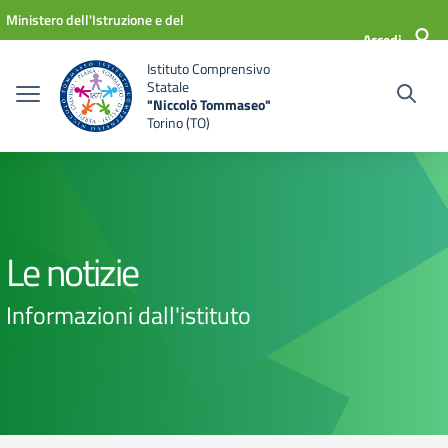
Vai ai contenuti
Vai al menu di navigazione
Vai al footer
Ministero dell'Istruzione e del
Accedi
Merito
Istituto Comprensivo
Statale
"Niccolò Tommaseo"
Torino (TO)
Le notizie
Informazioni dall'istituto