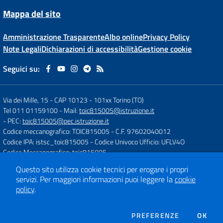
Mappa del sito
Amministrazione Trasparente
Albo online
Privacy Policy
Note Legali
Dichiarazioni di accessibilità
Gestione cookie
Seguici su:
Via dei Mille, 15 - CAP 10123
-
101xx Torino (TO)
Tel 011 01159100
- Mail:
toic815005@istruzione.it
- PEC:
toic815005@pec.istruzione.it
Codice meccanografico: TOIC815005
- C.F. 97602040012
Codice IPA: istsc_toic815005
- Codice Univoco Ufficio: UFLV4O
Codice Meccanografico: toic815005
Questo sito utilizza cookie tecnici per erogare i propri
servizi.
Per maggiori informazioni puoi leggere la
cookie
Concept & Design by
Designers Italia
policy
.
Sito web realizzato con CMS
SCUOLASTICO
DEI COOKIE
PREFERENZE
OK