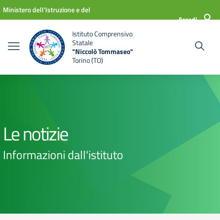
Vai ai contenuti
Vai al menu di navigazione
Vai al footer
Ministero dell'Istruzione e del
Accedi
Merito
Istituto Comprensivo
Statale
"Niccolò Tommaseo"
Torino (TO)
Le notizie
Informazioni dall'istituto