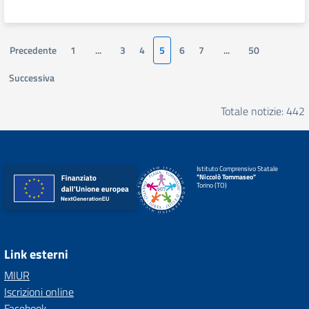
Precedente
1
...
3
4
5
6
7
...
50
Successiva
Totale notizie: 442
Istituto Comprensivo Statale
"Niccolò Tommaseo"
Torino (TO)
Link esterni
MIUR
Iscrizioni online
Facebook