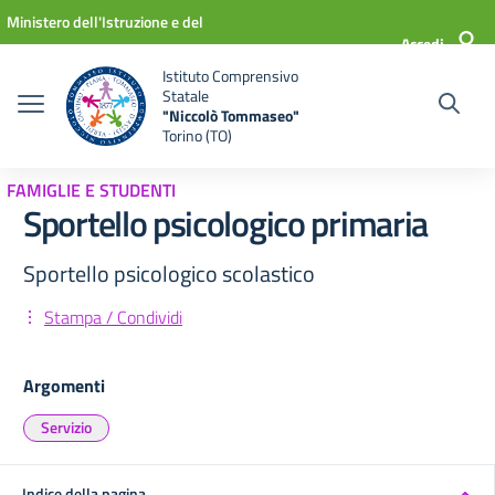
Vai ai contenuti
Vai al menu di navigazione
Vai al footer
Ministero dell'Istruzione e del
Accedi
Merito
Istituto Comprensivo
Statale
"Niccolò Tommaseo"
Torino (TO)
FAMIGLIE E STUDENTI
Sportello psicologico primaria
Sportello psicologico scolastico
Stampa / Condividi
Argomenti
Servizio
Indice della pagina