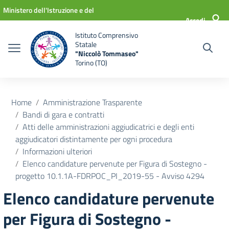
Vai ai contenuti
Vai al menu di navigazione
Vai al footer
Ministero dell'Istruzione e del
Accedi
Merito
Istituto Comprensivo
Statale
"Niccolò Tommaseo"
Torino (TO)
Home
Amministrazione Trasparente
Bandi di gara e contratti
Atti delle amministrazioni aggiudicatrici e degli enti
aggiudicatori distintamente per ogni procedura
Informazioni ulteriori
Elenco candidature pervenute per Figura di Sostegno -
progetto 10.1.1A-FDRPOC_PI_2019-55 - Avviso 4294
Elenco candidature pervenute
per Figura di Sostegno -