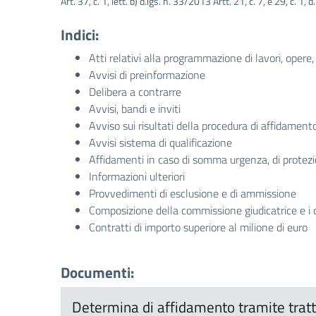
Art. 37, c. 1, lett. b) d.lgs. n. 33/2013 Artt. 21, c. 7, e 29, c. 1,
Indici:
Atti relativi alla programmazione di lavori, opere, 
Avvisi di preinformazione
Delibera a contrarre
Avvisi, bandi e inviti
Avviso sui risultati della procedura di affidament
Avvisi sistema di qualificazione
Affidamenti in caso di somma urgenza, di protezi
Informazioni ulteriori
Provvedimenti di esclusione e di ammissione
Composizione della commissione giudicatrice e i 
Contratti di importo superiore al milione di euro
Documenti:
Determina di affidamento tramite tratta