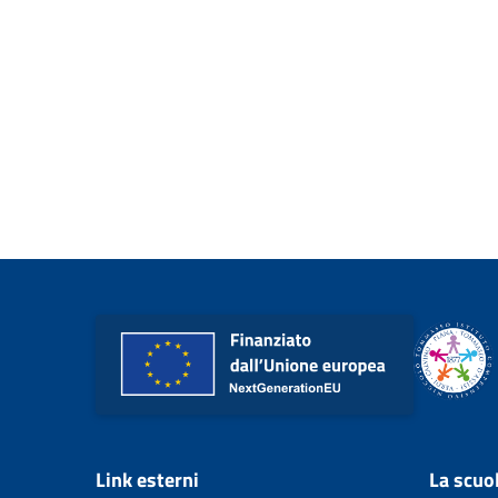
Link esterni
La scuo