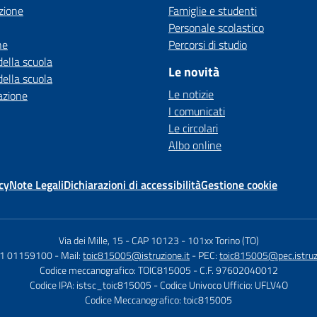
zione
Famiglie e studenti
Personale scolastico
ne
Percorsi di studio
della scuola
Le novità
della scuola
Le notizie
azione
I comunicati
Le circolari
Albo online
cy
Note Legali
Dichiarazioni di accessibilità
Gestione cookie
Via dei Mille, 15 - CAP 10123
-
101xx Torino (TO)
11 01159100
- Mail:
toic815005@istruzione.it
- PEC:
toic815005@pec.istruzi
Codice meccanografico: TOIC815005
- C.F. 97602040012
Codice IPA: istsc_toic815005
- Codice Univoco Ufficio: UFLV4O
Codice Meccanografico: toic815005