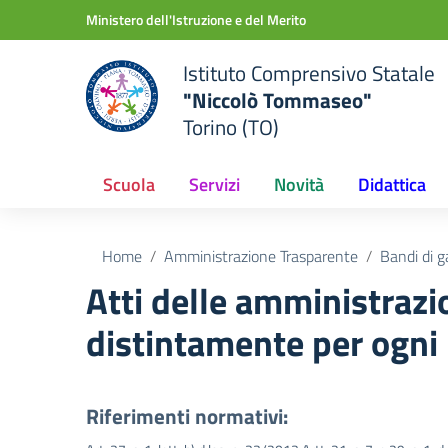
Vai ai contenuti
Vai al menu di navigazione
Vai al footer
Ministero dell'Istruzione e del Merito
Istituto Comprensivo Statale
"Niccolò Tommaseo"
Torino (TO)
Scuola
Servizi
Novità
Didattica
Home
Amministrazione Trasparente
Bandi di g
Atti delle amministrazio
distintamente per ogni
Riferimenti normativi: