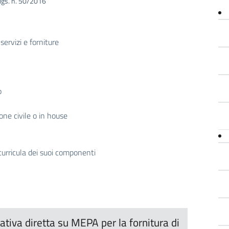
 d.lgs. n. 50/2016
servizi e forniture
o
one civile o in house
curricula dei suoi componenti
tiva diretta su MEPA per la fornitura di