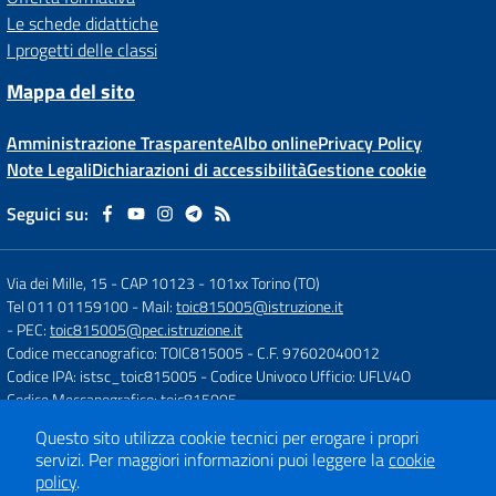
Le schede didattiche
I progetti delle classi
Mappa del sito
Amministrazione Trasparente
Albo online
Privacy Policy
Note Legali
Dichiarazioni di accessibilità
Gestione cookie
Seguici su:
Via dei Mille, 15 - CAP 10123
-
101xx Torino (TO)
Tel 011 01159100
- Mail:
toic815005@istruzione.it
- PEC:
toic815005@pec.istruzione.it
Codice meccanografico: TOIC815005
- C.F. 97602040012
Codice IPA: istsc_toic815005
- Codice Univoco Ufficio: UFLV4O
Codice Meccanografico: toic815005
Questo sito utilizza cookie tecnici per erogare i propri
servizi.
Per maggiori informazioni puoi leggere la
cookie
Concept & Design by
Designers Italia
policy
.
Sito web realizzato con CMS
SCUOLASTICO