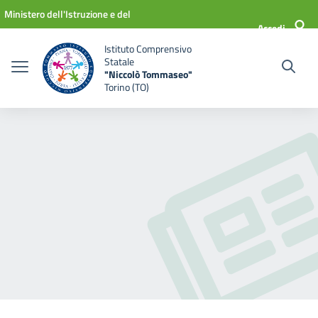
Vai ai contenuti
Vai al menu di navigazione
Vai al footer
Ministero dell'Istruzione e del
Accedi
Merito
Istituto Comprensivo
Statale
"Niccolò Tommaseo"
Torino (TO)