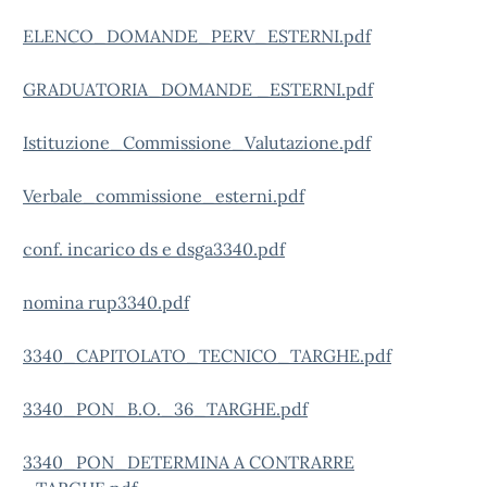
ELENCO_DOMANDE_PERV_ESTERNI.pdf
GRADUATORIA_DOMANDE _ESTERNI.pdf
Istituzione_Commissione_Valutazione.pdf
Verbale_commissione_esterni.pdf
conf. incarico ds e dsga3340.pdf
nomina rup3340.pdf
3340_CAPITOLATO_TECNICO_TARGHE.pdf
3340_PON_B.O._36_TARGHE.pdf
3340_PON_DETERMINA A CONTRARRE