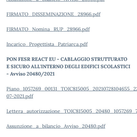
FIRMATO_DISSEMINAZIONE_28966.pdf
FIRMATO_Nomina_RUP_28966.pdf
Incarico_Progettista_Patriarca.pdf
PON FESR REACT EU -
CABLAGGIO STRUTTURATO
E SICURO ALL'INTERNO DEGLI EDIFICI SCOLASTICI
- Avviso 20480/2021
Piano_1057269_00131_TOIC815005_20210728104655_2
07-2021.pdf
Lettera_autorizzazione_TOIC815005_20480_1057269_7
Assunzione_a_bilancio_Avviso_20480.pdf