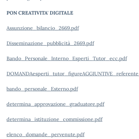
PON CREATIVITA' DIGITALE
Assunzione_bilancio_2669.pdf
Disseminazione_pubblicità_2669.pdf
Bando_Personale_Interno_Esperti_Tutor_ecc.pdf
DOMANDAesperti_tutor_figureAGGIUNTIVE_referent
bando_personale_Esterno.pdf
determina_approvazione_graduatore.pdf
determina_istituzione_commissione.pdf
elenco_domande_pervenute.pdf