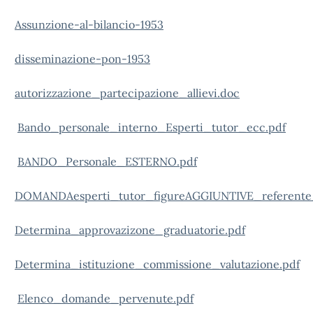
Assunzione-al-bilancio-1953
disseminazione-pon-1953
autorizzazione_partecipazione_allievi.doc
Bando_personale_interno_Esperti_tutor_ecc.pdf
BANDO_Personale_ESTERNO.pdf
DOMANDAesperti_tutor_figureAGGIUNTIVE_referent
Determina_approvazizone_graduatorie.pdf
Determina_istituzione_commissione_valutazione.pdf
Elenco_domande_pervenute.pdf