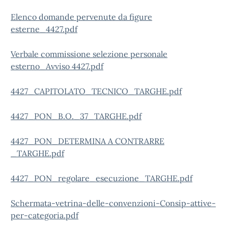
Elenco domande pervenute da figure
esterne_4427.pdf
Verbale commissione selezione personale
esterno_Avviso 4427.pdf
4427_CAPITOLATO_TECNICO_TARGHE.pdf
4427_PON_B.O._37_TARGHE.pdf
4427_PON_DETERMINA A CONTRARRE
_TARGHE.pdf
4427_PON_regolare_esecuzione_TARGHE.pdf
Schermata-vetrina-delle-convenzioni-Consip-attive-
per-categoria.pdf