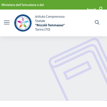
Vai ai contenuti
Vai al menu di navigazione
Vai al footer
Ministero dell'Istruzione e del
Accedi
Merito
Istituto Comprensivo
Statale
"Niccolò Tommaseo"
Torino (TO)