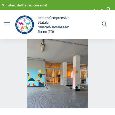
Vai ai contenuti
Vai al menu di navigazione
Vai al footer
Ministero dell'Istruzione e del
Accedi
Merito
Istituto Comprensivo
Statale
"Niccolò Tommaseo"
Torino (TO)