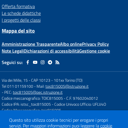
Offerta formativa
Le schede didattiche
I progetti delle classi
Mappa del sito
Amministrazione Trasparente
Albo online
Privacy Policy
Note Legali
Dichiarazioni di accessibilità
Gestione cookie
Seguici su:
Via dei Mille, 15 - CAP 10123
-
101xx Torino (TO)
Tel 011 01159100
- Mail:
toic815005@istruzione.it
- PEC:
toic815005@pec.istruzione.it
Codice meccanografico: TOIC815005
- C.F. 97602040012
Codice IPA: istsc_toic815005
- Codice Univoco Ufficio: UFLV4O
Codice Meccanografico: toic815005
Questo sito utilizza cookie tecnici per erogare i propri
servizi.
Per maggiori informazioni puoi leggere la
cookie
Concept & Design by
Designers Italia