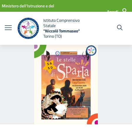
Vai ai contenuti
Vai al menu di navigazione
Vai al footer
Ministero dell'Istruzione e del
Accedi
Merito
Istituto Comprensivo
Statale
"Niccolò Tommaseo"
Torino (TO)