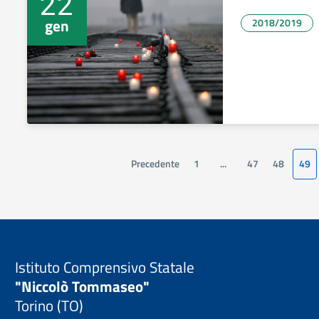
22
gen
2018/2019
Precedente
1
...
47
48
49
Istituto Comprensivo Statale
"Niccolò Tommaseo"
Torino (TO)