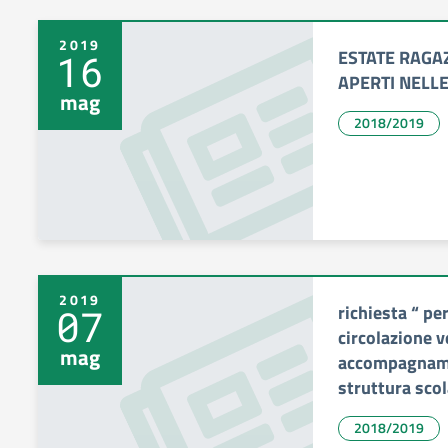
2019
ESTATE RAGAZ
16
APERTI NELLE
mag
2018/2019
2019
richiesta “ p
07
circolazione v
mag
accompagname
struttura sco
2018/2019