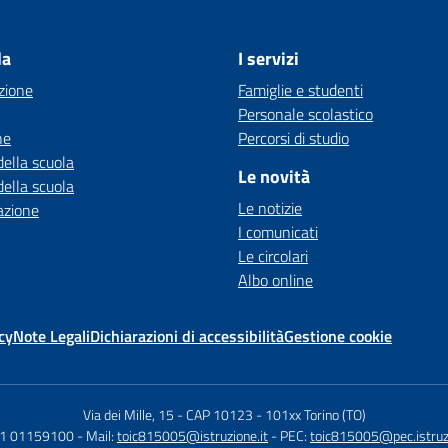
la
I servizi
zione
Famiglie e studenti
Personale scolastico
ne
Percorsi di studio
della scuola
Le novità
della scuola
Le notizie
azione
I comunicati
Le circolari
Albo online
cy
Note Legali
Dichiarazioni di accessibilità
Gestione cookie
Via dei Mille, 15 - CAP 10123
-
101xx Torino (TO)
11 01159100
- Mail:
toic815005@istruzione.it
- PEC:
toic815005@pec.istruzi