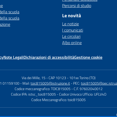
ne
Percorsi di studio
della scuola
Le novità
della scuola
Le notizie
azione
I comunicati
Le circolari
Albo online
cy
Note Legali
Dichiarazioni di accessibilità
Gestione cookie
Via dei Mille, 15 - CAP 10123
-
101xx Torino (TO)
11 01159100
- Mail:
toic815005@istruzione.it
- PEC:
toic815005@pec.istruzi
Codice meccanografico: TOIC815005
- C.F. 97602040012
Codice IPA: istsc_toic815005
- Codice Univoco Ufficio: UFLV4O
Codice Meccanografico: toic815005