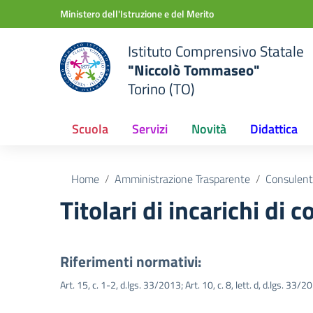
Vai ai contenuti
Vai al menu di navigazione
Vai al footer
Ministero dell'Istruzione e del Merito
Istituto Comprensivo Statale
"Niccolò Tommaseo"
Torino (TO)
Scuola
Servizi
Novità
Didattica
Home
Amministrazione Trasparente
Consulenti
Titolari di incarichi di
Riferimenti normativi:
Art. 15, c. 1-2, d.lgs. 33/2013; Art. 10, c. 8, lett. d, d.lgs. 33/2