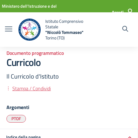
Vai ai contenuti
Vai al menu di navigazione
Vai al footer
Ministero dell'Istruzione e del
Accedi
Merito
Istituto Comprensivo
Statale
"Niccolò Tommaseo"
Torino (TO)
Documento programmatico
Curricolo
Il Curricolo d'Istituto
Stampa / Condividi
Argomenti
PTOF
Indice della pagina